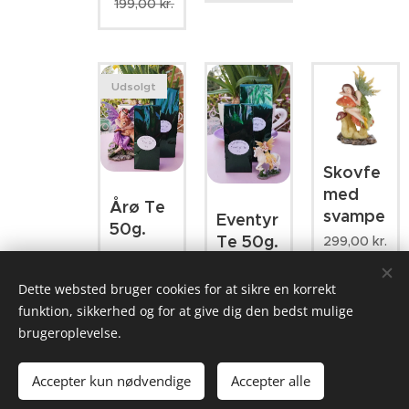
199,00
kr.
Udsolgt
Skovfe
med
Årø Te
svampe
Eventyr
50g.
Te 50g.
299,00
kr.
28,00
kr.
28,00
kr.
Dette websted bruger cookies for at sikre en korrekt
funktion, sikkerhed og for at give dig den bedst mulige
brugeroplevelse.
Forrige
Næste
Accepter kun nødvendige
Accepter alle