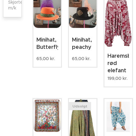
Skjorter
m/k
Minihat,
Minihat,
Butterfly
peachy
Haremsbuk
65,00
kr.
65,00
kr.
rød
elefant
199,00
kr.
Udsolgt