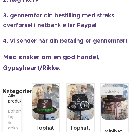
3. gennemfør din bestilling med straks
overførsel i netbank eller Paypal
4. vi sender når din betaling er gennemført
Med ønsk
er om en god handel,
Gypsyheart/Rikke.
Kategorier
Udsolgt
Alle
produkter
Boheme
tøj
&
Tophat,
Tophat,
deko
Minihat,