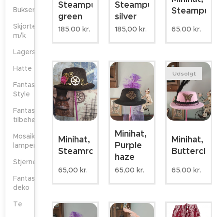
Steampunk
Steampunk
Steampun
Bukser
green
silver
Skjorter/bluser/tunika
185,00
kr.
185,00
kr.
65,00
kr.
m/k
Lagersalg
Hatte
Udsolgt
Fantasy
Style
Fantasy
tilbehør
Minihat,
Mosaik
Minihat,
Minihat,
Purple
lamper
Steamrose
Buttercloc
haze
Stjernelamper
65,00
kr.
65,00
kr.
65,00
kr.
Fantasy
deko
Te