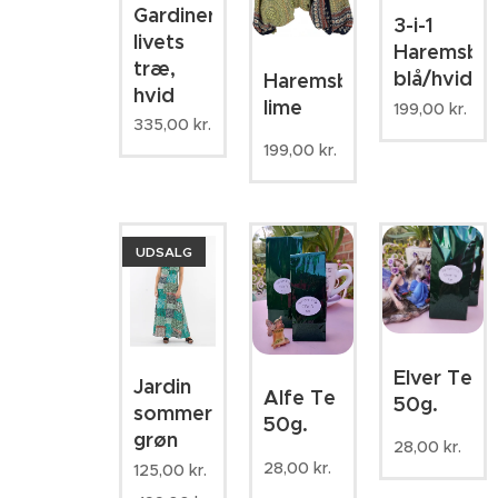
Gardiner,
3-i-1
livets
Haremsbuk
træ,
blå/hvid
Haremsbukser,
hvid
lime
199,00
kr.
335,00
kr.
199,00
kr.
UDSALG
Elver Te
Jardin
Alfe Te
50g.
sommerkjole,
50g.
grøn
28,00
kr.
28,00
kr.
125,00
kr.