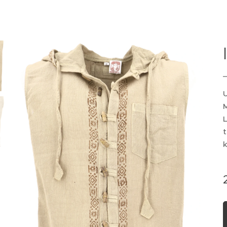
U
L
t
k