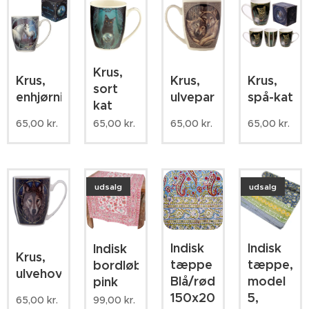
Krus,
Krus,
Krus,
Krus,
sort
enhjørningepar
ulvepar
spå-kat
kat
65,00
kr.
65,00
kr.
65,00
kr.
65,00
kr.
udsalg
udsalg
Indisk
Indisk
Indisk
Krus,
tæppe
tæppe,
bordløber/dug,
ulvehovede
Blå/rød
model
pink
150x200cm.
5,
65,00
kr.
99,00
kr.