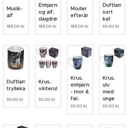
Enhjørning
Duftlampe
Musik-
Moder
og alf,
sort
alf
efterår
dagdrøm.
kat
189,00
kr.
189,00
kr.
189,00
kr.
69,00
kr.
Krus,
Krus,
Duftlampe,
Krus,
enhjørninge
ulv
tryllekat
vinterulve
- mor &
med
føl.
unge
69,00
kr.
65,00
kr.
65,00
kr.
65,00
kr.