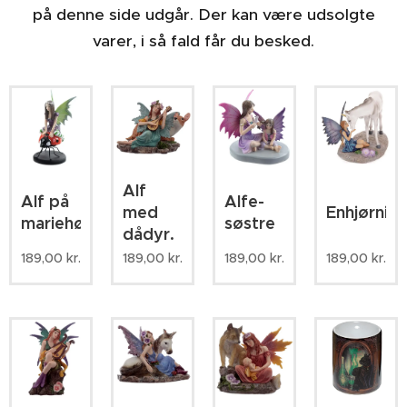
på denne side udgår. Der kan være udsolgte
varer, i så fald får du besked.
Alf
Alf på
Alfe-
med
Enhjørnin
mariehøne
søstre
dådyr.
189,00
kr.
189,00
kr.
189,00
kr.
189,00
kr.