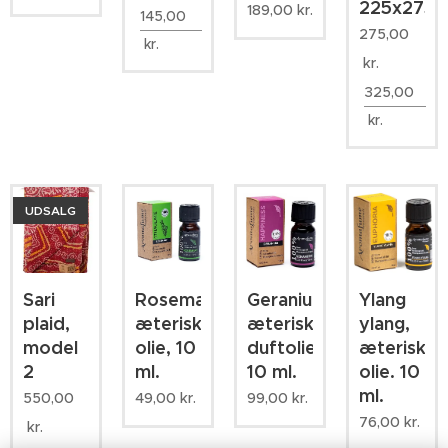
225x275c
189,00
kr.
145,00
275,00
kr.
kr.
325,00
kr.
UDSALG
Sari
Rosemary,
Geranium,
Ylang
plaid,
æterisk
æterisk
ylang,
model
olie, 10
duftolie,
æterisk
2
ml.
10 ml.
olie. 10
ml.
550,00
49,00
kr.
99,00
kr.
76,00
kr.
kr.