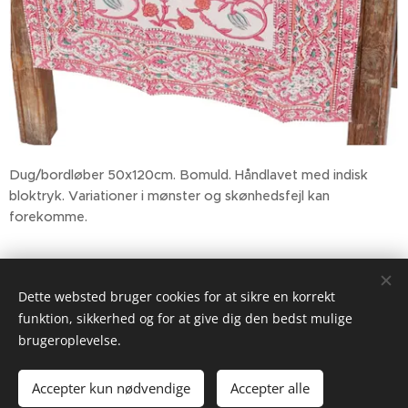
Dug/bordløber 50x120cm. Bomuld. Håndlavet med indisk
bloktryk. Variationer i mønster og skønhedsfejl kan
forekomme.
99,00
kr.
145,00
kr.
Dette websted bruger cookies for at sikre en korrekt
funktion, sikkerhed og for at give dig den bedst mulige
brugeroplevelse.
2026 Gypsyheart.dk
Drevet af
Webnode
Cookies
Accepter kun nødvendige
Accepter alle