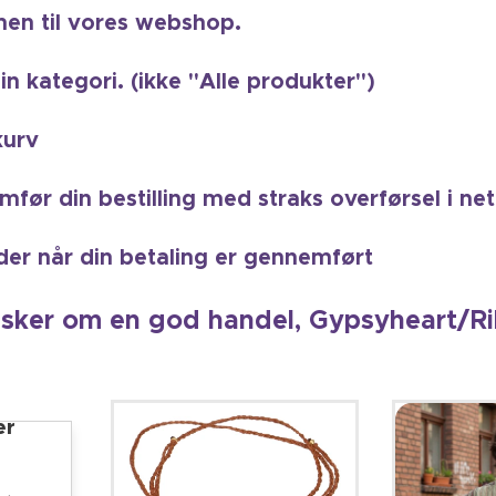
en til vores webshop.
in kategori. (ikke "Alle produkter")
kurv
mfør din bestilling med straks overførsel i ne
nder når din betaling er gennemført
sk
er om en god handel, Gypsyheart/Ri
er