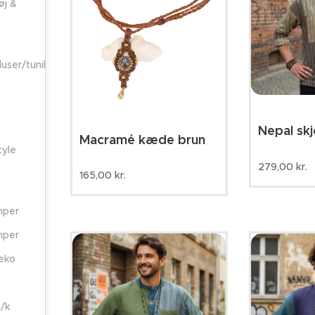
øj &
luser/tunika
Nepal sk
Macramé kæde brun
tyle
279,00
kr.
165,00
kr.
mper
mper
eko
m/k