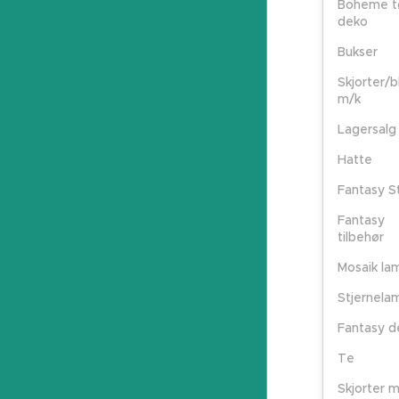
Boheme t
deko
Bukser
Skjorter/b
m/k
Lagersalg
Hatte
Fantasy S
Fantasy
tilbehør
Mosaik la
Stjernela
Fantasy d
Te
Skjorter 