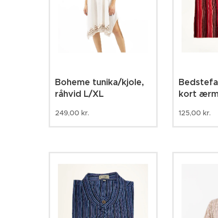
Boheme tunika/kjole,
Bedstefar
råhvid L/XL
kort ærm
249,00
kr.
125,00
kr.