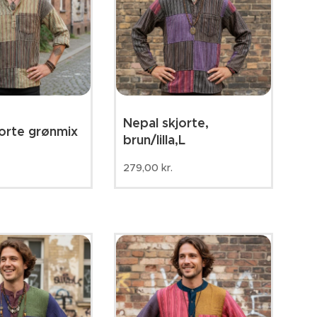
Nepal skjorte,
jorte grønmix
brun/lilla,L
279,00
kr.