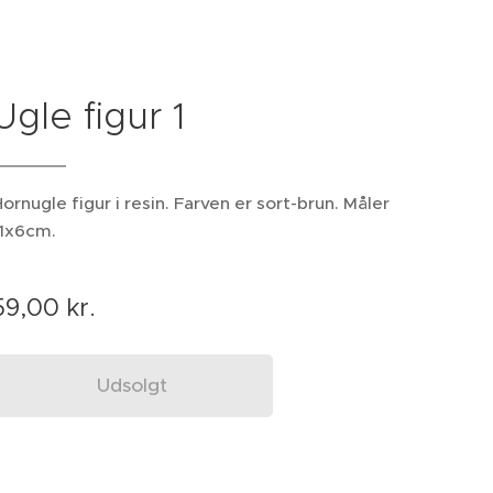
Ugle figur 1
ornugle figur i resin. Farven er sort-brun. Måler
11x6cm.
59,00
kr.
Udsolgt