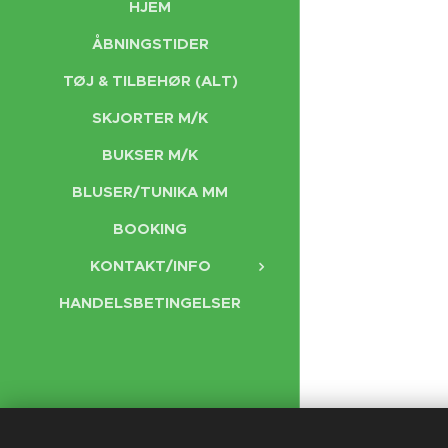
HJEM
ÅBNINGSTIDER
TØJ & TILBEHØR (ALT)
SKJORTER M/K
BUKSER M/K
BLUSER/TUNIKA MM
BOOKING
KONTAKT/INFO
HANDELSBETINGELSER