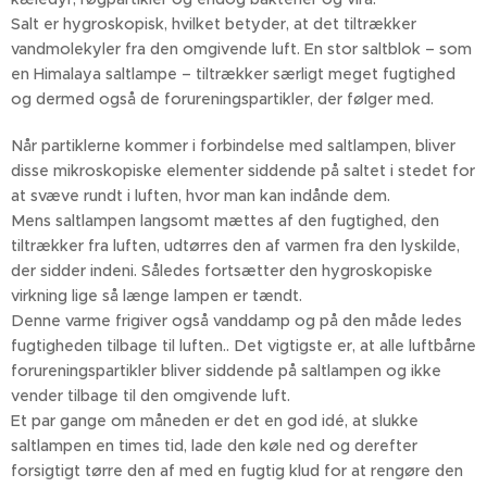
Salt er hygroskopisk, hvilket betyder, at det tiltrækker
vandmolekyler fra den omgivende luft. En stor saltblok – som
en Himalaya saltlampe – tiltrækker særligt meget fugtighed
og dermed også de forureningspartikler, der følger med.
Når partiklerne kommer i forbindelse med saltlampen, bliver
disse mikroskopiske elementer siddende på saltet i stedet for
at svæve rundt i luften, hvor man kan indånde dem.
Mens saltlampen langsomt mættes af den fugtighed, den
tiltrækker fra luften, udtørres den af varmen fra den lyskilde,
der sidder indeni. Således fortsætter den hygroskopiske
virkning lige så længe lampen er tændt.
Denne varme frigiver også vanddamp og på den måde ledes
fugtigheden tilbage til luften.. Det vigtigste er, at alle luftbårne
forureningspartikler bliver siddende på saltlampen og ikke
vender tilbage til den omgivende luft.
Et par gange om måneden er det en god idé, at slukke
saltlampen en times tid, lade den køle ned og derefter
forsigtigt tørre den af med en fugtig klud for at rengøre den