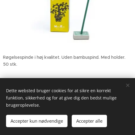
Røgelsespinde i høj kvalitet. Uden bambuspind. Med holder.
50 stk.
39,00
kr.
Dette websted bruger cookies for at sikre en korrekt
funktion, sikkerhed og for at give dig den bedst mulige
brugeroplevelse.
2026 Gypsyheart.dk
Drevet af
Webnode
Cookies
Accepter kun nødvendige
Accepter alle