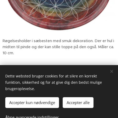
Røgelsesholder i sæbesten med smuk dekoration. Der er hul i
midten til pinde og der kan stille toppe på den også. Måler ca.
10 cm.
79,00
kr.
Dette websted bruger cookies for at sikre en korrekt
funktion, sikkerhed og for at give dig den bedst mulige
brugeroplevelse.
2026 Gypsyheart.dk
Drevet af
Webnode
Cookies
Accepter kun nødvendige
Accepter alle
Tilføj til kurven
Åbne avancerede indstillinger