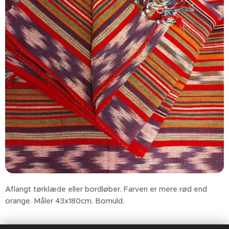
Aflangt tørklæde eller bordløber. Farven er mere rød end
orange. Måler 43x180cm. Bomuld.