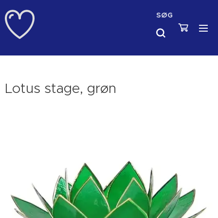
SØG
Lotus stage, grøn