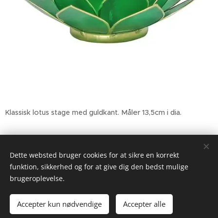
Måler 13,5cm i dia.
Klassisk lotus stage med guldkant.
50,00
kr.
89,00
kr.
Dette websted bruger cookies for at sikre en korrekt
funktion, sikkerhed og for at give dig den bedst mulige
brugeroplevelse.
2026 Gypsyheart.dk
Drevet af
Webnode
Cookies
Accepter kun nødvendige
Accepter alle