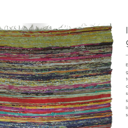
1
s
s
l