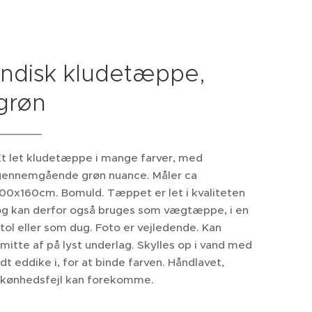
Indisk kludetæppe,
grøn
Et let kludetæppe i mange farver, med
gennemgående grøn nuance. Måler ca
00x160cm. Bomuld. Tæppet er let i kvaliteten
og kan derfor også bruges som vægtæppe, i en
tol eller som dug. Foto er vejledende. Kan
mitte af på lyst underlag. Skylles op i vand med
idt eddike i, for at binde farven. Håndlavet,
skønhedsfejl kan forekomme.